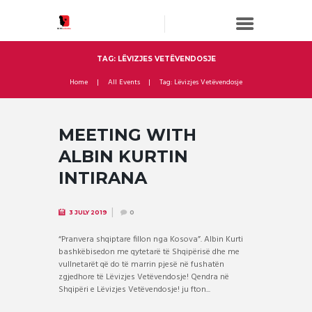
TAG: LËVIZJES VETËVENDOSJE
Home
All Events
Tag: Lëvizjes Vetëvendosje
MEETING WITH
ALBIN KURTIN
INTIRANA
3 JULY 2019
0
“Pranvera shqiptare fillon nga Kosova”. Albin Kurti
bashkëbisedon me qytetarë të Shqipërisë dhe me
vullnetarët që do të marrin pjesë në fushatën
zgjedhore të Lëvizjes Vetëvendosje! Qendra në
Shqipëri e Lëvizjes Vetëvendosje! ju fton...