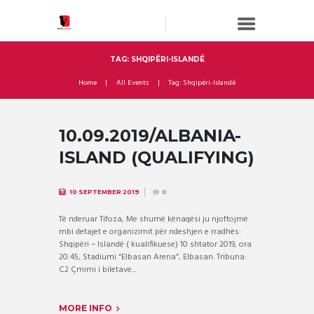
TAG: SHQIPËRI-ISLANDË
Home
All Events
Tag: Shqipëri-Islandë
10.09.2019/ALBANIA-
ISLAND (QUALIFYING)
10 SEPTEMBER 2019
0
Të nderuar Tifoza, Me shumë kënaqësi ju njoftojmë
mbi detajet e organizimit për ndeshjen e rradhës:
Shqipëri – Islandë ( kualifikuese) 10 shtator 2019, ora
20:45, Stadiumi “Elbasan Arena”, Elbasan. Tribuna:
C2 Çmimi i biletave...
MORE INFO