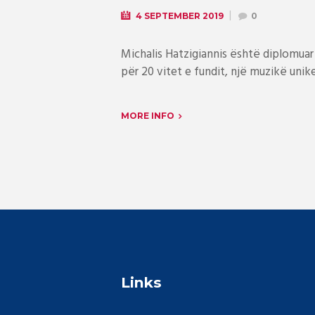
4 SEPTEMBER 2019
0
Michalis Hatzigiannis është diplomuar
për 20 vitet e fundit, një muzikë unike 
MORE INFO
Links