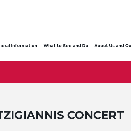
neral Information
What to See and Do
About Us and Ou
TZIGIANNIS CONCERT