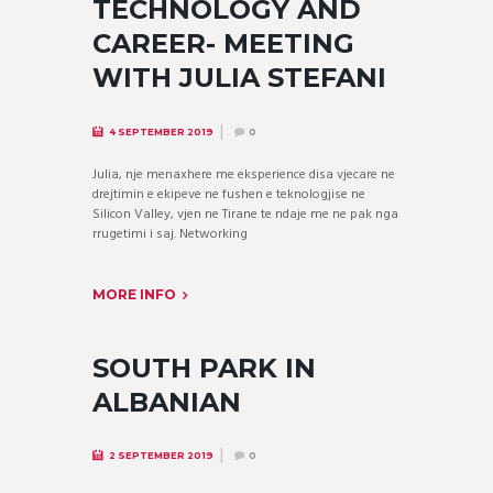
TECHNOLOGY AND
CAREER- MEETING
WITH JULIA STEFANI
4 SEPTEMBER 2019
0
Julia, nje menaxhere me eksperience disa vjecare ne
drejtimin e ekipeve ne fushen e teknologjise ne
Silicon Valley, vjen ne Tirane te ndaje me ne pak nga
rrugetimi i saj. Networking
MORE INFO
SOUTH PARK IN
ALBANIAN
2 SEPTEMBER 2019
0