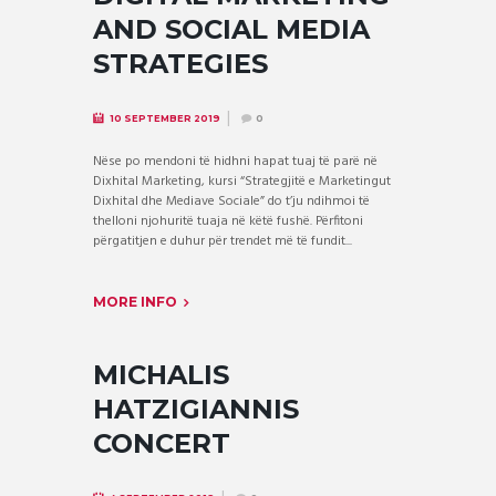
AND SOCIAL MEDIA
STRATEGIES
10 SEPTEMBER 2019
0
Nëse po mendoni të hidhni hapat tuaj të parë në
Dixhital Marketing, kursi “Strategjitë e Marketingut
Dixhital dhe Mediave Sociale” do t’ju ndihmoi të
thelloni njohuritë tuaja në këtë fushë. Përfitoni
përgatitjen e duhur për trendet më të fundit...
MORE INFO
MICHALIS
HATZIGIANNIS
CONCERT