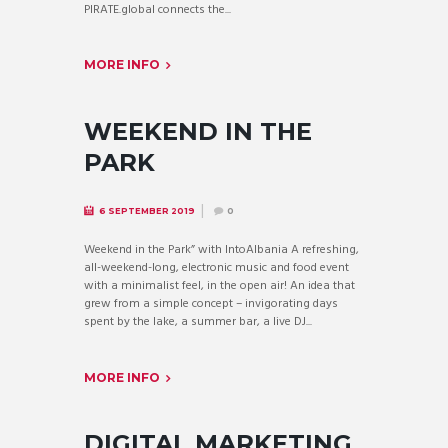
PIRATE.global connects the...
MORE INFO
WEEKEND IN THE
PARK
6 SEPTEMBER 2019
0
Weekend in the Park” with IntoAlbania A refreshing,
all-weekend-long, electronic music and food event
with a minimalist feel, in the open air! An idea that
grew from a simple concept – invigorating days
spent by the lake, a summer bar, a live DJ...
MORE INFO
DIGITAL MARKETING