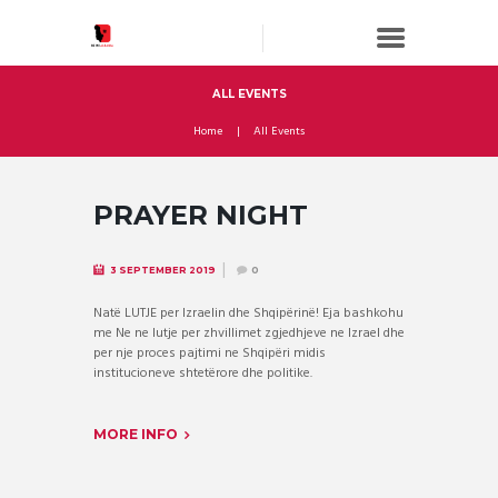
ALL EVENTS
Home
All Events
PRAYER NIGHT
3 SEPTEMBER 2019
0
Natë LUTJE per Izraelin dhe Shqipërinë! Eja bashkohu
me Ne ne lutje per zhvillimet zgjedhjeve ne Izrael dhe
per nje proces pajtimi ne Shqipëri midis
institucioneve shtetërore dhe politike.
MORE INFO