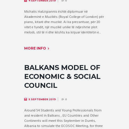
4 SEPTEMBER 2019
0
Michalis Hatzigiannis është diplomuar në
Akademinë e Muzikës (Royal College of London) për
piano, kitarë dhe muzikë. Ai ka prezantuar, për 20
vitet e fundit, një muzikë unike të ndjeshme plot
melodi, stil të ri dhe kështu ka krijuar identitetin e...
MORE INFO
BALKANS MODEL OF
ECONOMIC & SOCIAL
COUNCIL
5 SEPTEMBER 2019
0
Around 54 Students and Young Professionals from
and resident in Balkans , EU Countries and Other
Continents will meet this September in Durrës,
Albania to simulate the ECOSOC Meeting, for three