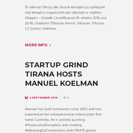
Të nderuar Tifoza, Me shumë kënaqësi ju njoftojmë
mbi detajet e organizimit për ndeshjen e rradhës:
Shqipëri – Islandë ( kualifikuese) 10 shtator 2019, ora
20:45, Stadiumi “Elbasan Arena”, Elbasan. Tribuna:
C2 Çmimi i biletave...
MORE INFO
STARTUP GRIND
TIRANA HOSTS
MANUEL KOELMAN
4 SEPTEMBER 2019
0
Manuel has built companies since 2003 and has
experienced the entrepreneurial rollercoaster first-
hand. Currently, he is actively pushing
#PurposefulDisruption and creating
#MeaningfulConnections with PIRATE.global.